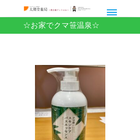
☆お家でクマ笹温泉☆