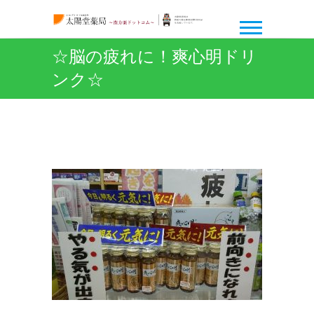
☆脳の疲れに！爽心明ドリ
ンク☆